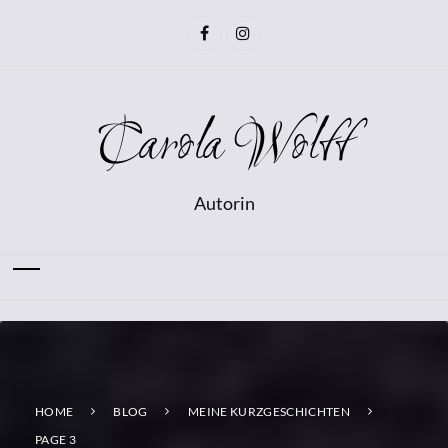
Carola Wolff
Autorin
HOME
BLOG
MEINE KURZGESCHICHTEN
PAGE 3