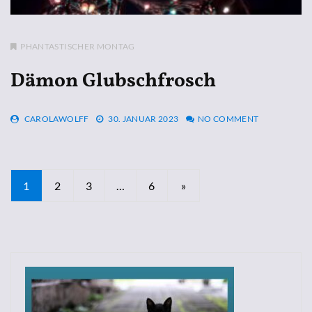
PHANTASTISCHER MONTAG
Dämon Glubschfrosch
CAROLAWOLFF
30. JANUAR 2023
NO COMMENT
Seitennummerierung
1
2
3
…
6
»
der
Beiträge