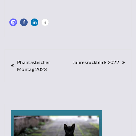
Beitragsnavigation
Phantastischer
Jahresrückblick 2022
Montag 2023