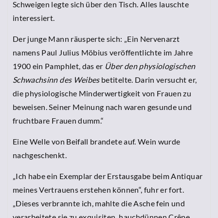
Schweigen legte sich über den Tisch. Alles lauschte
interessiert.
Der junge Mann räusperte sich: „Ein Nervenarzt
namens Paul Julius Möbius veröffentlichte im Jahre
1900 ein Pamphlet, das er
Über den physiologischen
Schwachsinn des Weibes
betitelte. Darin versucht er,
die physiologische Minderwertigkeit von Frauen zu
beweisen. Seiner Meinung nach waren gesunde und
fruchtbare Frauen dumm.“
Eine Welle von Beifall brandete auf. Wein wurde
nachgeschenkt.
„Ich habe ein Exemplar der Erstausgabe beim Antiquar
meines Vertrauens erstehen können“, fuhr er fort.
„Dieses verbrannte ich, mahlte die Asche fein und
verarbeitete sie zu exquisiten, hauchdünnen Crêpe