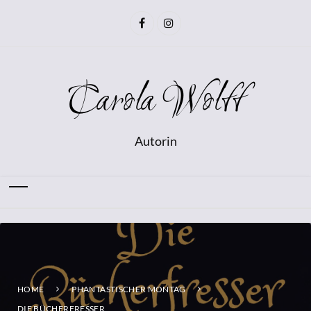
Carola Wolff
Autorin
HOME
PHANTASTISCHER MONTAG
DIE BÜCHERFRESSER