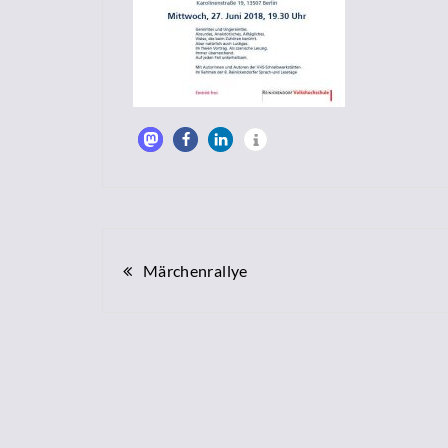
Beitragsnavigation
Märchenrallye