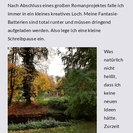
Nach Abschluss eines großen Romanprojektes falle ich
immer in ein kleines kreatives Loch. Meine Fantasie-
Batterien sind total runter und müssen dringend
aufgeladen werden. Also lege ich eine kleine
Schreibpause ein.
Was
natürlich
nicht
heißt,
dass ich
keine
neuen
Ideen
hätte.
Zurzeit