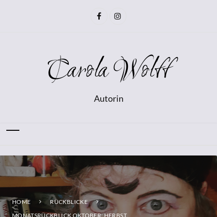
Carola Wolff
Autorin
HOME
RÜCKBLICKE
MONATSRÜCKBLICK OKTOBER: HERBST