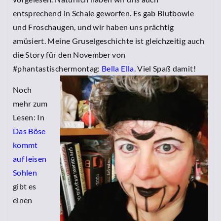
entsprechend in Schale geworfen. Es gab Blutbowle
und Froschaugen, und wir haben uns prächtig
amüsiert. Meine Gruselgeschichte ist gleichzeitig auch
die Story für den November von
#phantastischermontag:
Bella Ella
. Viel Spaß damit!
Noch
mehr zum
Lesen: In
Das Böse
kommt
auf leisen
Sohlen
gibt es
einen