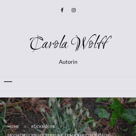
Carola Wolff
Autorin
HOME
RÜCKBLICKE
MONATSRÜCKBLICK FEBRUAR: TRAUER UND HOFFNUNG