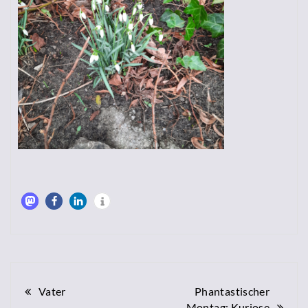
Beitragsnavigation
Vater
Phantastischer
Montag: Kuriose