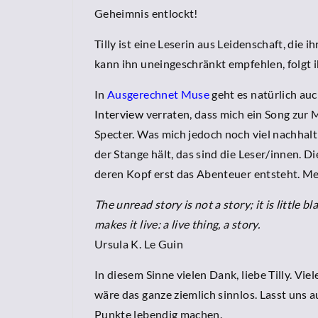
Geheimnis entlockt!
Tilly ist eine Leserin aus Leidenschaft, die i
kann ihn uneingeschränkt empfehlen, folgt 
In
Ausgerechne
t
Muse
geht es natürlich auc
Interview
verraten, dass mich ein Song zur 
Specter. Was mich jedoch noch viel nachhalti
der Stange hält, das sind die Leser/innen. D
deren Kopf erst das Abenteuer entsteht. Me
The unread story is not a story; it is little 
makes it live: a live thing, a story.
Ursula K. Le Guin
In diesem Sinne vielen Dank, liebe Tilly. Vi
wäre das ganze ziemlich sinnlos. Lasst uns
Punkte lebendig machen.