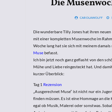
Die Musenwoch
CAROLAWOLFF
Die wunderbare Tilly Jones hat ihren neue
mit einer kompletten Musenwoche im Rahmen
Woche lang hat sie sich mit meinem damal
Muse
befasst.
Ich bin jetzt noch ganz geflasht von den sch
Mühe und Liebe reingesteckt hat. Und damit 
kurzer Überblick:
Tag 1
Rezension
„Ausgerechnet Muse“ ist nicht nur ein Juge
finden müssen. Es ist eine Hommage an die 
egal ob Musik, Malerei oder sonstwas. Sobal