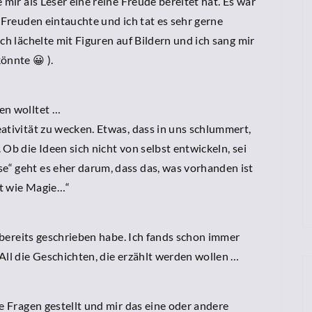
 mir als Leser eine reine Freude bereitet hat. Es war
 Freuden eintauchte und ich tat es sehr gerne
ch lächelte mit Figuren auf Bildern und ich sang mir
önnte 😀 ).
en wolltet …
ativität zu wecken. Etwas, dass in uns schlummert,
Ob die Ideen sich nicht von selbst entwickeln, sei
“ geht es eher darum, dass das, was vorhanden ist
st wie Magie…“
h bereits geschrieben habe. Ich fands schon immer
All die Geschichten, die erzählt werden wollen …
e Fragen gestellt und mir das eine oder andere