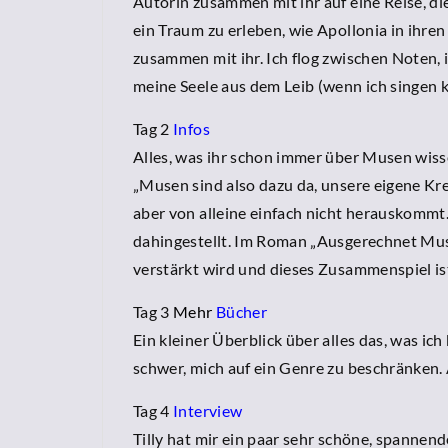
Autorin zusammen mit ihr auf eine Reise, die
ein Traum zu erleben, wie Apollonia in ihren
zusammen mit ihr. Ich flog zwischen Noten, i
meine Seele aus dem Leib (wenn ich singen k
Tag 2
Infos
Alles, was ihr schon immer über Musen wiss
„Musen sind also dazu da, unsere eigene Kre
aber von alleine einfach nicht herauskommt. 
dahingestellt. Im Roman „Ausgerechnet Muse
verstärkt wird und dieses Zusammenspiel i
Tag 3
Mehr
Bücher
Ein kleiner Überblick über alles das, was ic
schwer, mich auf ein Genre zu beschränken. 
Tag 4
Interview
Tilly hat mir ein paar sehr schöne, spannend