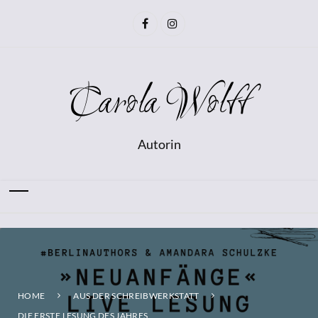
Carola Wolff
Autorin
HOME
AUS DER SCHREIBWERKSTATT
DIE ERSTE LESUNG DES JAHRES