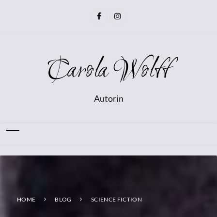
Carola Wolff
Autorin
HOME
BLOG
SCIENCE FICTION