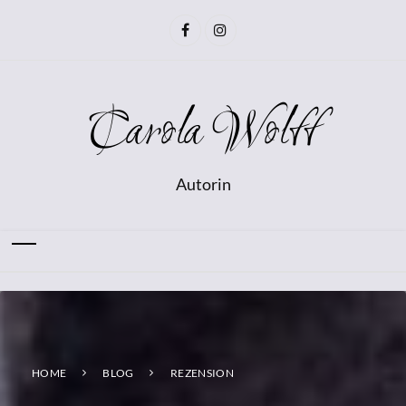
Carola Wolff
Autorin
HOME
BLOG
REZENSION