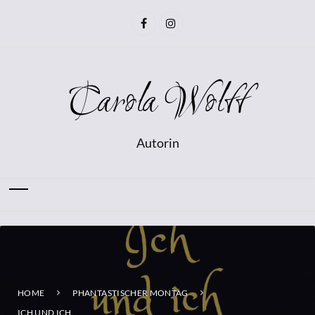
Carola Wolff
Autorin
HOME
PHANTASTISCHER MONTAG
ICH UND ICH