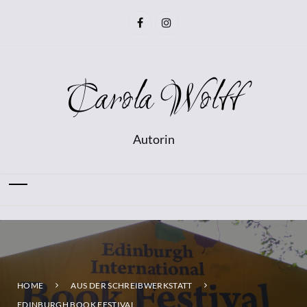
Carola Wolff
Autorin
HOME
AUS DER SCHREIBWERKSTATT
EDINBURGH BOOK FESTIVAL