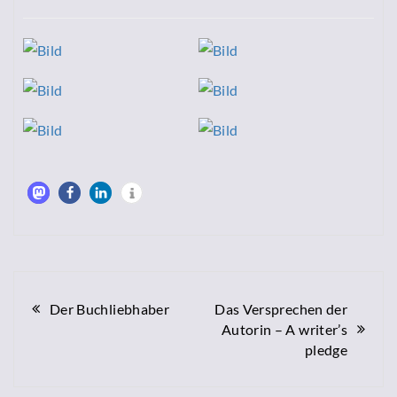
Beitragsnavigation
Der Buchliebhaber
Das Versprechen der
Autorin – A writer’s
pledge