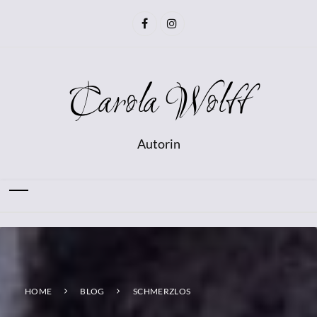
Carola Wolff
Autorin
HOME
BLOG
SCHMERZLOS