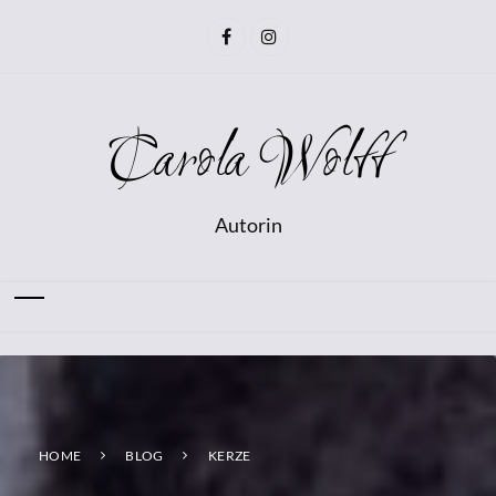
Carola Wolff
Autorin
HOME
BLOG
KERZE