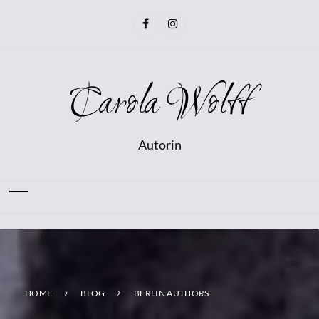
Carola Wolff
Autorin
HOME
BLOG
BERLIN AUTHORS