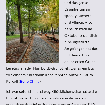
und das ganze
Drumherum an
spooky Büchern
und Filmen. Also
habe ich mich im
Oktober ordentlich
hineingestürzt.
Angefangen hat das
mit dem schön
dekorierten Grusel-
Lesetisch in der Humboldt-Bibliothek. Da lag ein Buch
von einer mir bis dahin unbekannten Autorin: Laura
Purcell (
Bone China
).
Ich war sofort hin und weg. Glücklicherweise hatte die
Bibliothek auch noch ein zweites von ihr, und dann
fand ich doch tatsächlich noch eines auf meinem SUB