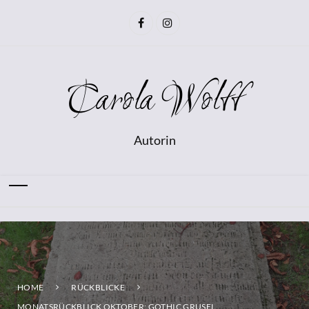
Carola Wolff
Autorin
HOME
RÜCKBLICKE
MONATSRÜCKBLICK OKTOBER: GOTHIC GRUSEL