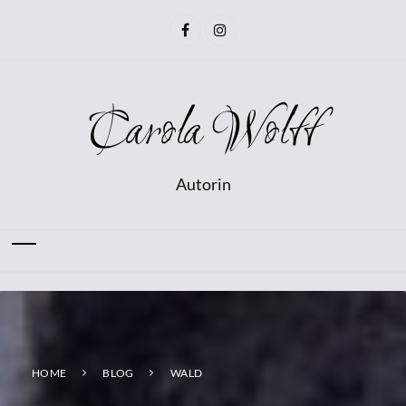
Carola Wolff
Autorin
HOME
BLOG
WALD