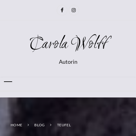
Carola Wolff
Autorin
HOME
BLOG
TEUFEL