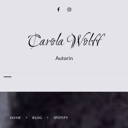
Carola Wolff
Autorin
HOME
BLOG
SPOTIFY