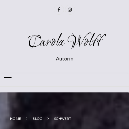
Carola Wolff
Autorin
HOME
BLOG
SCHWERT