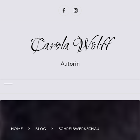
Carola Wolff
Autorin
HOME
BLOG
SCHREIBWERKSCHAU