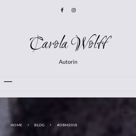
Carola Wolff
Autorin
HOME
BLOG
#OBM2018