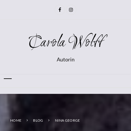
Carola Wolff
Autorin
HOME
BLOG
NINA GEORGE