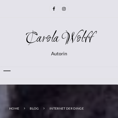
Carola Wolff
Autorin
HOME
BLOG
INTERNET DER DINGE